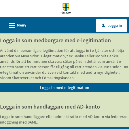
Välkommen
till
tjänster
L
Meny
Logga in
u
-
Töreboda
Logga in som medborgare med e-legitimation
kommun
Använd din personliga e-legitimation för att logga in i e-tjänster och följa
ärenden via Mina sidor. E-legitimation, t ex BankID eller Mobilt BankID,
används för att kommunen ska vara säker på vem det är som använt e-
tjänsten samt att rätt person får tillgång till rätt ärenden via Mina sidor. Din
e-legitimation använder du även vid kontakt med andra myndigheter,
såsom Skatteverket och Försäkringskassan.
Logga in som handläggare med AD-konto
Logga in som handläggare eller administratör med AD-konto via federerad
inloggning med SAML.