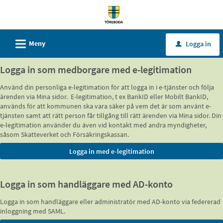
Välkommen
till
tjänster
L
Meny
Logga in
u
-
Töreboda
Logga in som medborgare med e-legitimation
kommun
Använd din personliga e-legitimation för att logga in i e-tjänster och följa
ärenden via Mina sidor. E-legitimation, t ex BankID eller Mobilt BankID,
används för att kommunen ska vara säker på vem det är som använt e-
tjänsten samt att rätt person får tillgång till rätt ärenden via Mina sidor. Din
e-legitimation använder du även vid kontakt med andra myndigheter,
såsom Skatteverket och Försäkringskassan.
Logga in som handläggare med AD-konto
Logga in som handläggare eller administratör med AD-konto via federerad
inloggning med SAML.