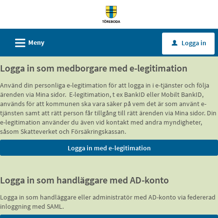
Välkommen
till
tjänster
L
Meny
Logga in
u
-
Töreboda
Logga in som medborgare med e-legitimation
kommun
Använd din personliga e-legitimation för att logga in i e-tjänster och följa
ärenden via Mina sidor. E-legitimation, t ex BankID eller Mobilt BankID,
används för att kommunen ska vara säker på vem det är som använt e-
tjänsten samt att rätt person får tillgång till rätt ärenden via Mina sidor. Din
e-legitimation använder du även vid kontakt med andra myndigheter,
såsom Skatteverket och Försäkringskassan.
Logga in som handläggare med AD-konto
Logga in som handläggare eller administratör med AD-konto via federerad
inloggning med SAML.