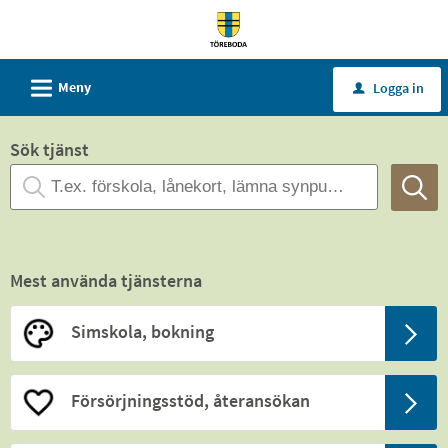
Välkommen
till
tjänster
L
Meny
Logga in
u
-
Töreboda
Sök tjänst
kommun
Mest använda tjänsterna
Simskola, bokning
Försörjningsstöd, återansökan