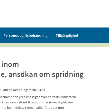
Personuppgiftsbehandling
Tillgänglighet
 inom
e, ansökan om spridning
:425) om bekämpningsmedel, 36 §
byggnadsnämnden yrkesmässigt använda växtskyddsmedel
knas som vattentäktzon, primär (inre) skyddszon
nte har indelats i zoner gäller förbudet mot