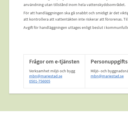
användning utan tillstånd inom hela vattenskyddsområdet.
För att handläggningen ska gå snabbt och smidigt är det vikti
att kontrollera att vattentäkten inte riskerar att förorenas. 
Avgift för handläggningen uttages enligt beslut i kommunfull
Frågor om e-tjänsten
Personuppgifts
Verksamhet miljö och bygg
Miljö- och byggnads
mbn@mariestad.se
mbn@mariestad.se
0501-756005