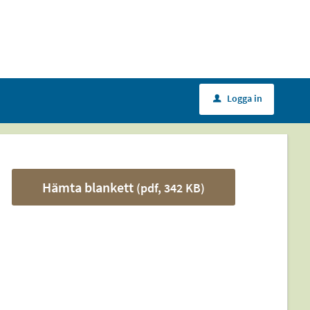
Logga in
u
Hämta blankett
(pdf, 342 KB)