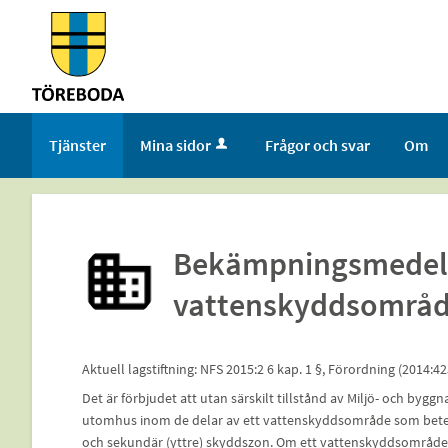
Välkommen
till
tjänster
-
Töreboda
Tjänster
Mina sidor
Frågor och svar
Om
kommun
Bekämpningsmedel
vattenskyddsområd
Aktuell lagstiftning: NFS 2015:2 6 kap. 1 §, Förordning (2014
Det är förbjudet att utan särskilt tillstånd av Miljö- och 
utomhus inom de delar av ett vattenskyddsområde som betec
och sekundär (yttre) skyddszon. Om ett vattenskyddsområde i