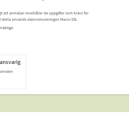
gt att anmälan innehåller de uppgifter som krävs för
Till detta används datorsimuleringen Macro DB.
mäktige.
ansvarig
nämnden