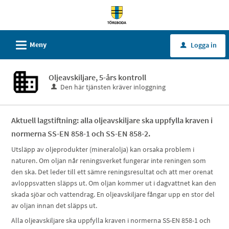
Välkommen
till
tjänster
L
Meny
Logga in
u
-
Töreboda
kommun
Oljeavskiljare, 5-års kontroll
Den här tjänsten kräver inloggning
Aktuell lagstiftning: alla oljeavskiljare ska uppfylla kraven i
normerna SS-EN 858-1 och SS-EN 858-2.
Utsläpp av oljeprodukter (mineralolja) kan orsaka problem i
naturen. Om oljan når reningsverket fungerar inte reningen som
den ska. Det leder till ett sämre reningsresultat och att mer orenat
avloppsvatten släpps ut. Om oljan kommer ut i dagvattnet kan den
skada sjöar och vattendrag. En oljeavskiljare fångar upp en stor del
av oljan innan det släpps ut.
Alla oljeavskiljare ska uppfylla kraven i normerna SS-EN 858-1 och