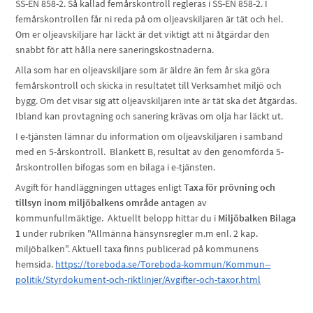
SS-EN 858-2. Så kallad femårskontroll regleras i SS-EN 858-2. I
femårskontrollen får ni reda på om oljeavskiljaren är tät och hel.
Om er oljeavskiljare har läckt är det viktigt att ni åtgärdar den
snabbt för att hålla nere saneringskostnaderna.
Alla som har en oljeavskiljare som är äldre än fem år ska göra
femårskontroll och skicka in resultatet till Verksamhet miljö och
bygg. Om det visar sig att oljeavskiljaren inte är tät ska det åtgärdas.
Ibland kan provtagning och sanering krävas om olja har läckt ut.
I e-tjänsten lämnar du information om oljeavskiljaren i samband
med en 5-årskontroll. Blankett B, resultat av den genomförda 5-
årskontrollen bifogas som en bilaga i e-tjänsten.
Avgift för handläggningen uttages enligt
Taxa för prövning och
tillsyn inom miljöbalkens område
antagen av
kommunfullmäktige. Aktuellt belopp hittar du i
Miljöbalken Bilaga
1
under rubriken "Allmänna hänsynsregler m.m enl. 2 kap.
miljöbalken". Aktuell taxa finns publicerad på kommunens
hemsida.
https://toreboda.se/Toreboda-kommun/Kommun--
politik/Styrdokument-och-riktlinjer/Avgifter-och-taxor.html