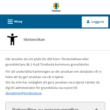
Välkommen
till
tjänster
L
Meny
Logga in
u
-
Töreboda
kommun
Skolansökan
Här ansöker du om plats för ditt barn i förskoleklass eller
grundskolans åk 1-9 på Töreboda kommuns grundskolor.
För att underlätta hanteringen av din ansökan om skolplats vill vi
helst att du gör ansökan via vår e-tjänst.
Om du inte har möjlighet att göra ansökan via e-tjänst vänder du
dig till administratör för grundskola via e-post till
skoladmin@toreboda.se
.