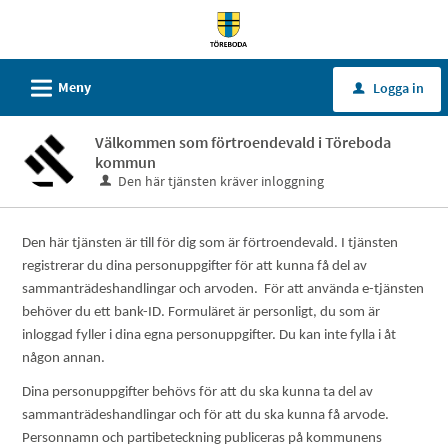
Välkommen
till
tjänster
L
Meny
Logga in
u
-
Töreboda
Välkommen som förtroendevald i Töreboda
kommun
kommun
Den här tjänsten kräver inloggning
Den här tjänsten är till för dig som är förtroendevald. I tjänsten
registrerar du dina personuppgifter för att kunna få del av
sammanträdeshandlingar och arvoden.
För att använda e-tjänsten
behöver du ett bank-ID. Formuläret är personligt, du som är
inloggad fyller i dina egna personuppgifter. Du kan inte fylla i åt
någon annan.
Dina personuppgifter behövs för att du ska kunna ta del av
sammanträdeshandlingar och för att du ska kunna få arvode.
Personnamn och partibeteckning publiceras på kommunens