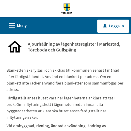
Välkommen
till
tjänster
L
Meny
Logga in
u
-
Töreboda
kommun
Ajourhållning av lägenhetsregister i Mariestad,
Töreboda och Gullspång
Blanketten ska fyllas i och skickas till kommunen senast l månad
efter färdigställandet. Använd en blankett per adress. Om en
blankett inte räcker använd flera blanketter som sammanfogas per
adress.
Färdigställt
anses huset vara när lägenheterna är klara att tas i
bruk. Om inflyttning skett i lägenheten redan innan alla
byggnadsarbeten är klara ska huset anses färdigställt när
inflyttningen sker.
Vid ombyggnad, rivning, ändrad användning, ändring av