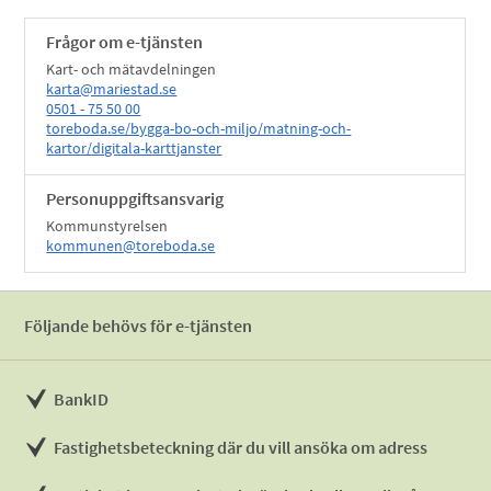
Frågor om e-tjänsten
Kart- och mätavdelningen
karta@mariestad.se
0501 - 75 50 00
toreboda.se/bygga-bo-och-miljo/matning-och-
kartor/digitala-karttjanster
Personuppgiftsansvarig
Kommunstyrelsen
kommunen@toreboda.se
Följande behövs för e-tjänsten
BankID
Fastighetsbeteckning där du vill ansöka om adress