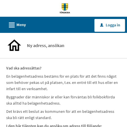
Välkommen
till
tjänster
L
Meny
Logga in
u
-
Töreboda
kommun
Ny adress, ansökan
Vad ska adressättas?
En belägenhetsadress bestäms för en plats för att det finns något
som behöver pekas ut på platsen, t.ex. en entré till ett hus eller en
infart till en verksamhet.
Byggnader där människor är eller kan förväntas bli folkbokförda
ska alltid ha belägenhetsadress.
Det krävs ett beslut av kommunen för att en belägenhetsadress
ska bli rätt enligt standard.
I den här tjänsten kan du ansöka om adress till följande;