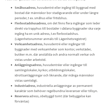
Småhusadress
, huvudentré eller ingång till byggnad med
bostad där människor bor stadigvarande eller under längre
perioder, t ex. småhus eller fritidshus.
Flerbostadshusadress
, om det finns flera ingångar som leder
direkt via trapphus till bostäder i sådana byggnader ska varje
ingång ha en unik adress, t.ex flerbostadshus.
(Lägenhetsnummer anmäls till Lägenhetsregistret)
Verksamhetsadress
, huvudentré eller ingångar till
byggnader med verksamheter som kontor, verkstäder,
butiker m.m. där anställda och andra normalt verkar och
vistas under arbetstid.
Anläggningsadress
, huvudentréer eller ingångar till
samlingslokaler, kyrkor, utbildningslokaler,
idrottsanläggningar och liknande, där många människor
vistas samtidigt.
Industriadress
, industriella anläggningar av permanent
karaktär som behöver regelbundna leveranser eller tillsyn.
Reservera
adress, obebyggd tomt (där bebyggelse kan
förväntas)