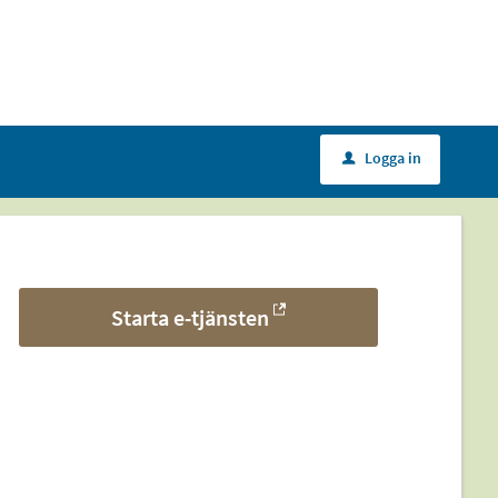
Logga in
u
Starta e-tjänsten