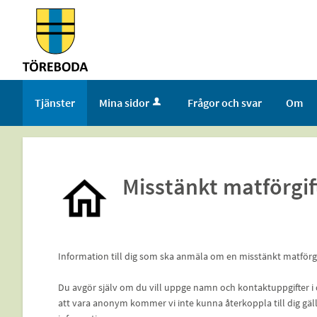
Välkommen
till
tjänster
-
Töreboda
Tjänster
Mina sidor
Frågor och svar
Om
kommun
Misstänkt matförgi
Information till dig som ska anmäla om en misstänkt matförgi
Du avgör själv om du vill uppge namn och kontaktuppgifter i 
att vara anonym kommer vi inte kunna återkoppla till dig gäll