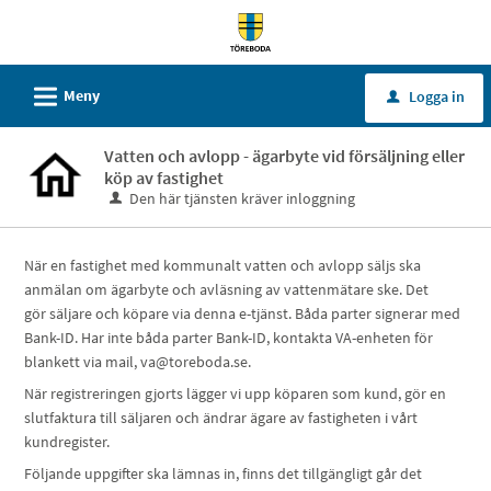
Välkommen
till
tjänster
L
Meny
Logga in
u
-
Töreboda
Vatten och avlopp - ägarbyte vid försäljning eller
kommun
köp av fastighet
Den här tjänsten kräver inloggning
När en fastighet med kommunalt vatten och avlopp säljs ska
anmälan om ägarbyte och avläsning av vattenmätare ske. Det
gör säljare och köpare via denna e-tjänst. Båda parter signerar med
Bank-ID. Har inte båda parter Bank-ID, kontakta VA-enheten för
blankett via mail, va@toreboda.se.
När registreringen gjorts lägger vi upp köparen som kund, gör en
slutfaktura till säljaren och ändrar ägare av fastigheten i vårt
kundregister.
Följande uppgifter ska lämnas in, finns det tillgängligt går det