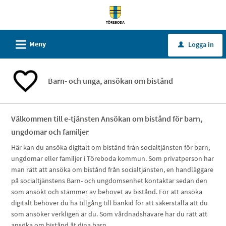
Välkommen
till
tjänster
L
Meny
Logga in
u
-
Töreboda
kommun
Barn- och unga, ansökan om bistånd
Välkommen till e-tjänsten Ansökan om bistånd för barn,
ungdomar och familjer
Här kan du ansöka digitalt om bistånd från socialtjänsten för barn,
ungdomar eller familjer i Töreboda kommun. Som privatperson har
man rätt att ansöka om bistånd från socialtjänsten, en handläggare
på socialtjänstens Barn- och ungdomsenhet kontaktar sedan den
som ansökt och stämmer av behovet av bistånd. För att ansöka
digitalt behöver du ha tillgång till bankid för att säkerställa att du
som ansöker verkligen är du. Som vårdnadshavare har du rätt att
ansöka om bistånd åt dina barn.