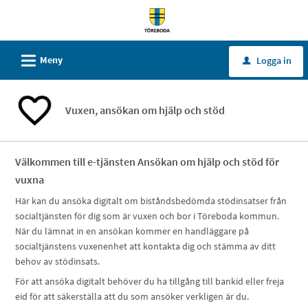
Välkommen
till
tjänster
L
Meny
Logga in
u
-
Töreboda
kommun
Vuxen, ansökan om hjälp och stöd
Välkommen till e-tjänsten Ansökan om hjälp och stöd för
vuxna
Här kan du ansöka digitalt om biståndsbedömda stödinsatser från
socialtjänsten för dig som är vuxen och bor i Töreboda kommun.
När du lämnat in en ansökan kommer en handläggare på
socialtjänstens vuxenenhet att kontakta dig och stämma av ditt
behov av stödinsats.
För att ansöka digitalt behöver du ha tillgång till bankid eller freja
eid för att säkerställa att du som ansöker verkligen är du.