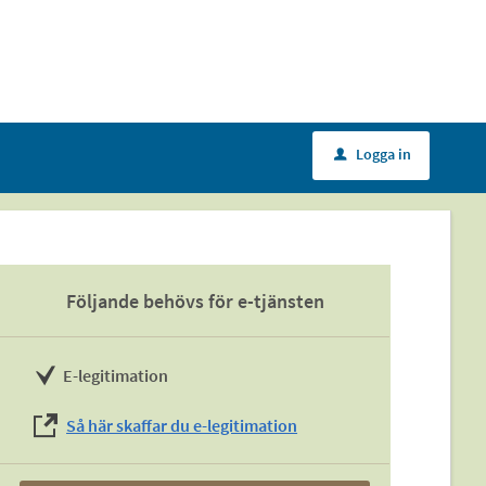
Logga in
u
Följande behövs för e-tjänsten
E-legitimation
Så här skaffar du e-legitimation