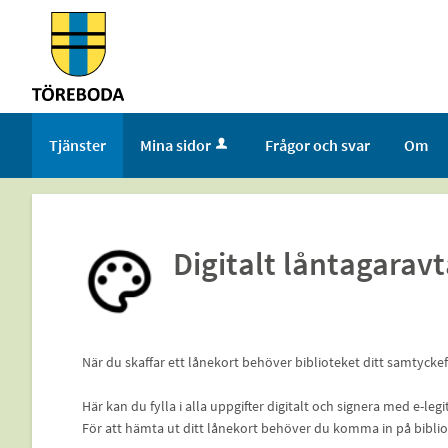
Välkommen
till
tjänster
-
Töreboda
Tjänster
Mina sidor
Frågor och svar
Om
kommun
Digitalt låntagaravt
När du skaffar ett lånekort behöver biblioteket ditt samtyckef
Här kan du fylla i alla uppgifter digitalt och signera med e-leg
För att hämta ut ditt lånekort behöver du komma in på biblio