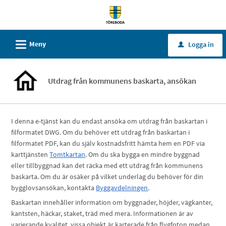
Välkommen
till
tjänster
L
Meny
Logga in
u
-
Töreboda
kommun
Utdrag från kommunens baskarta, ansökan
I denna e-tjänst kan du endast ansöka om utdrag från baskartan i
filformatet DWG. Om du behöver ett utdrag från baskartan i
filformatet PDF, kan du själv kostnadsfritt hämta hem en PDF via
karttjänsten
Tomtkartan
. Om du ska bygga en mindre byggnad
eller tillbyggnad kan det räcka med ett utdrag från kommunens
baskarta. Om du är osäker på vilket underlag du behöver för din
bygglovsansökan, kontakta
Byggavdelningen
.
Baskartan innehåller information om byggnader, höjder, vägkanter,
kantsten, häckar, staket, träd med mera. Informationen är av
varierande kvalitet, vissa objekt är karterade från flygfoton medan