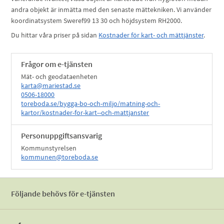
andra objekt är inmätta med den senaste mättekniken. Vi använder
koordinatsystem Sweref99 13 30 och höjdsystem RH2000.
Du hittar våra priser på sidan
Kostnader för kart- och mättjänster
.
Frågor om e-tjänsten
Mät- och geodataenheten
karta@mariestad.se
0506-18000
toreboda.se/bygga-bo-och-miljo/matning-och-
kartor/kostnader-for-kart--och-mattjanster
Personuppgiftsansvarig
Kommunstyrelsen
kommunen@toreboda.se
Följande behövs för e-tjänsten