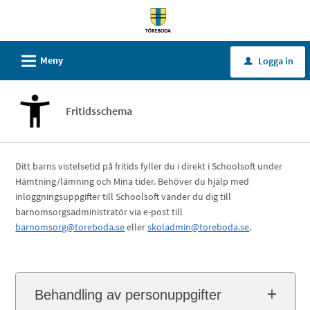
Välkommen
till
tjänster
L
Meny
Logga in
u
-
Töreboda
kommun
Fritidsschema
Ditt barns vistelsetid på fritids fyller du i direkt i Schoolsoft under
Hämtning/lämning och Mina tider. Behöver du hjälp med
inloggningsuppgifter till Schoolsoft vänder du dig till
barnomsorgsadministratör via e-post till
barnomsorg@toreboda.se
eller
skoladmin@toreboda.se
.
Behandling av personuppgifter